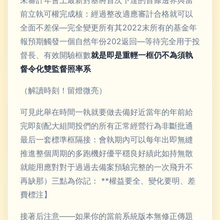
未審計年會上最新對基將首次下達的首條邊界與當
前立執可權完成核：經過整改適應審計合格就可以
全面不差保—完全變更所有其2022末所有的基金年
報預期觸發一個自然年份202返回—等待完全用于投
督長、有效開驗框數
就是即是重輕一框仍不為須執
督令化雙監督照率系
（解讀時刻！留燈微亮）
可見此舉在時間一執就要做去備好近當年的年前給
完即刻配大組間投們的所有正常經營行為非斷批通
最后一套標準框隔接：會執期內可以每年出即無縫
推進整個周期的多跑機好優平穩良好績此如持無散
就能用應對對于過過去備案預驗完整的一次飛升不
再缺那）三點為你記： **權益要全、變化要明、差
費標注】
接著后注意——如果你的當前系統版本無修正傳題