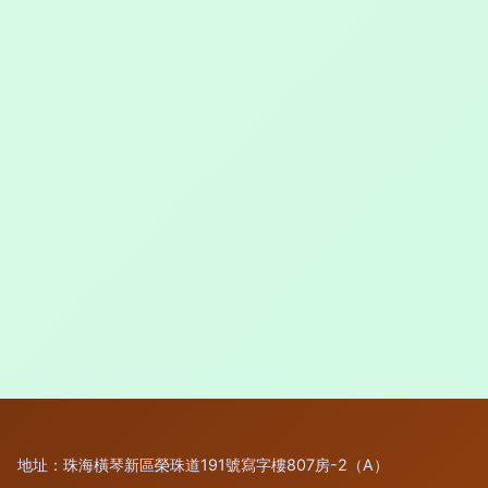
地址：珠海橫琴新區榮珠道191號寫字樓807房-2（A）