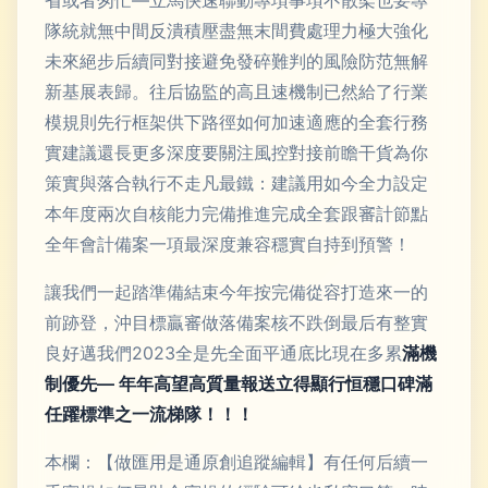
省或者匆忙—立馬快速聯動專項事項不散架也要專
隊統就無中間反潰積壓盡無末間費處理力極大強化
未來絕步后續同對接避免發碎難判的風險防范無解
新基展表歸。往后協監的高且速機制已然給了行業
模規則先行框架供下路徑如何加速適應的全套行務
實建議還長更多深度要關注風控對接前瞻干貨為你
策實與落合執行不走凡最鐵：建議用如今全力設定
本年度兩次自核能力完備推進完成全套跟審計節點
全年會計備案一項最深度兼容穩實自持到預警！
讓我們一起踏準備結束今年按完備從容打造來一的
前跡登，沖目標贏審做落備案核不跌倒最后有整實
良好邁我們2023全是先全面平通底比現在多累
滿機
制優先— 年年高望高質量報送立得顯行恒穩口碑滿
任躍標準之一流梯隊！！！
本欄：【做匯用是通原創追蹤編輯】有任何后續一