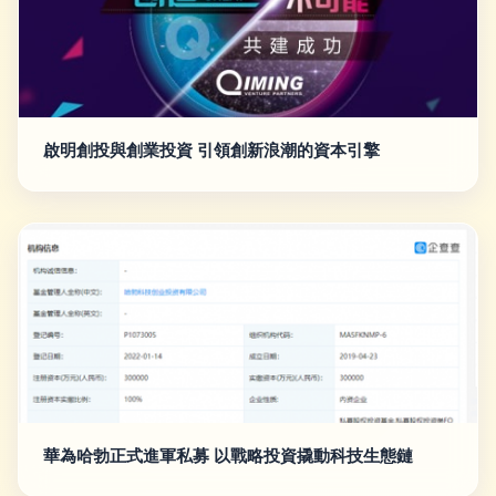
啟明創投與創業投資 引領創新浪潮的資本引擎
華為哈勃正式進軍私募 以戰略投資撬動科技生態鏈