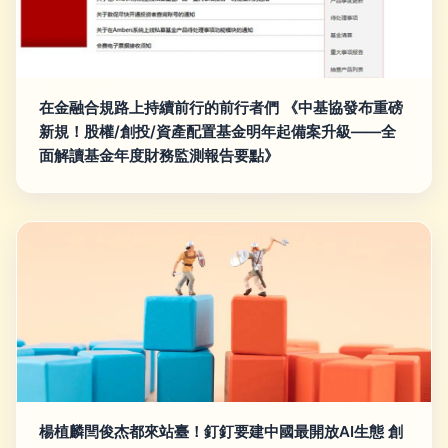
在金融合規路上持續前行的前行者們 《中基協發布重磅
新規！股權/創投/資產配置基金明年起備案升級——全
面解讀基金年度財務監測報告要點》
楊植麟閆俊杰都來站臺！釘釘要建中國最開放AI生態 創