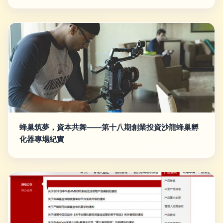
蜂巢筑夢，資本共舞——第十八期創業投資沙龍蜂巢孵
化器專場紀實